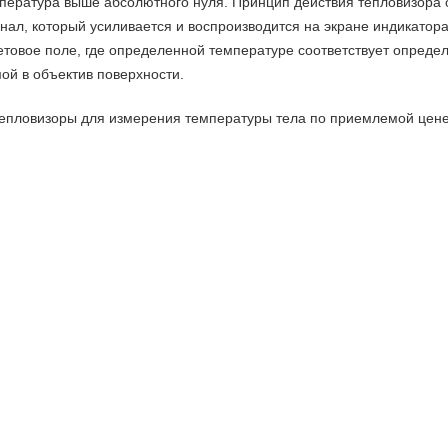
мпература выше абсолютного нуля. Принцип действия тепловизора
гнал, который усиливается и воспроизводится на экране индикато
етовое поле, где определенной температуре соответствует опреде
ой в объектив поверхности.
 тепловизоры для измерения температуры тела по приемлемой цене