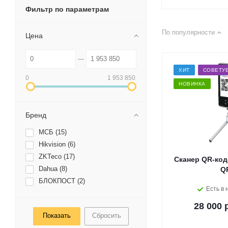
Фильтр по параметрам
По популярности
Цена
ХИТ
СОВЕТУ
0
1 953 850
НОВИНКА
Бренд
МСБ (
15
)
Hikvision (
6
)
ZKTeco (
17
)
Сканер QR-код
Dahua (
8
)
Q
БЛОКПОСТ (
2
)
Есть в 
28 000 
Сбросить