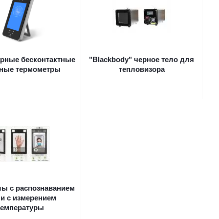
рные бесконтактные
"Blackbody" черное тело для
чные термометры
тепловизора
ы с распознаванием
 и с измерением
температуры