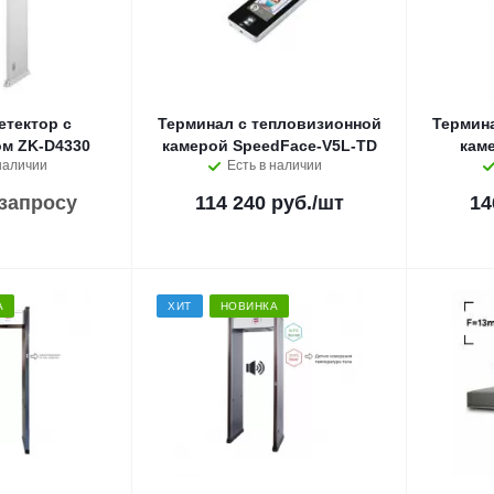
тектор с
Терминал с тепловизионной
Термин
м ZK-D4330
камерой SpeedFace-V5L-TD
кам
наличии
Есть в наличии
 запросу
114 240 руб.
/шт
14
А
ХИТ
НОВИНКА