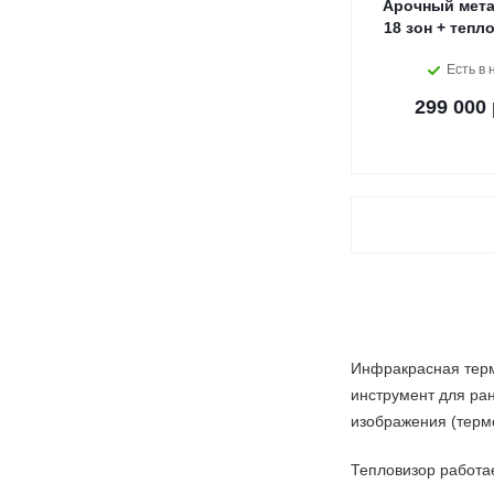
Арочный мета
18 зон + тепл
Есть в 
299 000 
Инфракрасная терм
инструмент для ра
изображения (терм
Тепловизор работае