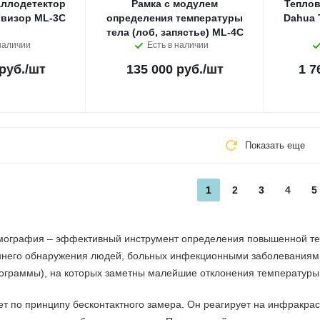
ллодетектор
Рамка с модулем
Теплов
овизор ML-3C
определения температуры
Dahua 
тела (лоб, запястье) ML-4C
наличии
Есть в наличии
руб.
/шт
135 000 руб.
/шт
1 7
Показать еще
1
2
3
4
5
ография – эффективный инструмент определения повышенной тем
ннего обнаружения людей, больных инфекционными заболеваниями
ограммы), на которых заметны малейшие отклонения температуры 
т по принципу бесконтактного замера. Он реагирует на инфракрасн