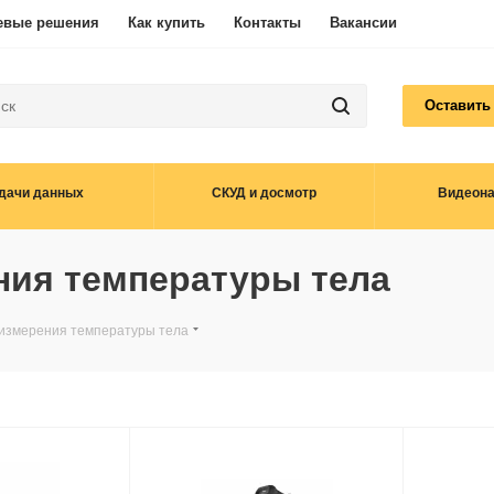
евые решения
Как купить
Контакты
Вакансии
Оставить
дачи данных
СКУД и досмотр
Видеон
ния температуры тела
 измерения температуры тела