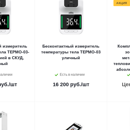
АКЦИЯ
й измеритель
Бесконтактный измеритель
Компл
ела ТЕРМО-03-
температуры тела ТЕРМО-03
зо
ией в СКУД,
уличный
мет
ный
теплов
абсол
наличии
Есть в наличии
руб.
/шт
16 200 руб.
/шт
Це