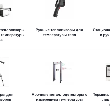
 тепловизоры
Ручные тепловизоры для
Стациона
 температуры
температуры тела
и ру
ла
ары для
Арочные металлодетекторы с
Терминал
изоров
измерением температуры
лиц