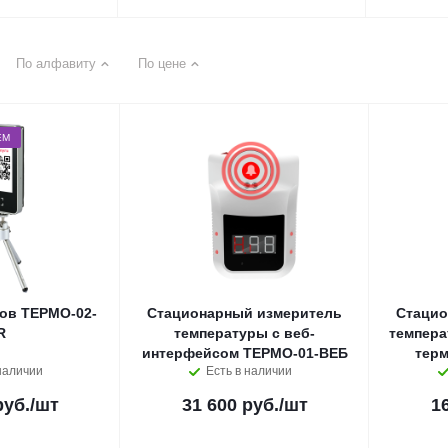
По алфавиту
По цене
ЕМ
ов ТЕРМО-02-
Стационарный измеритель
Стацио
R
температуры с веб-
темпера
интерфейсом ТЕРМО-01-ВЕБ
тер
наличии
Есть в наличии
руб.
/шт
31 600 руб.
/шт
1