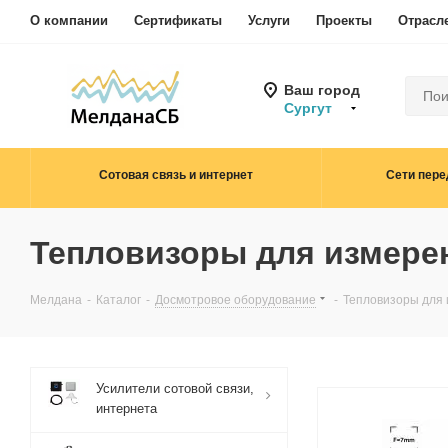
О компании
Сертификаты
Услуги
Проекты
Отрасл
Ваш город
Сургут
Сотовая связь и интернет
Сети пере
Тепловизоры для измере
Мелдана
-
Каталог
-
Досмотровое оборудование
-
Тепловизоры для
Усилители сотовой связи,
интернета