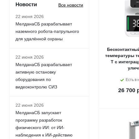
Новости
Все новости
22 июня 2026
МелданаСБ разрабатывает
наземного робота-патрульного
для удалённой охраны
Бесконтактны
температуры т
22 июня 2026
Т c интеграц
МелданаСБ разрабатывает
улич
активную остановку
оборудования по
Есть в 
видеоконтролю СИЗ
26 700 
22 июня 2026
МелданаСБ запускает
программу разработок
физического ИИ: от ИИ-
наблюдения к ИИ-действию