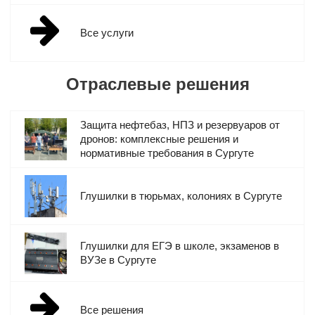
Опциональный выбор рабочего режима. Вы сами можете
решить, какие сигналы/частоты/стандарты блокировать в
Все услуги
каждой конкретной ситуации.
Ударопрочный корпус, устойчивый к перепадам
температуры и высокой влажности.
Отраслевые решения
Независимость от электросети. Большинство моделей
оснащается аккумулятором, позволяющим работать
Защита нефтебаз, НПЗ и резервуаров от
автономно в течение длительного времени.
дронов: комплексные решения и
нормативные требования в Сургуте
Разнообразный модельный ряд, включающий
стационарные, портативные, мультичастотные и т.д. девайсы.
Глушилки в тюрьмах, колониях в Сургуте
Глушилки для ЕГЭ в школе, экзаменов в
ВУЗе в Сургуте
Все решения