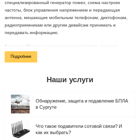
специализированный генератор помех, схема настроек
частоты, блок управления напряжением и передающая
антенна, мешающие мобильным телефонам, диктофонам,
радиоприемникам или другим девайсам принимать и
передавать информацию.
Компания Мелдана выполняет производство, продажу,
установку и настройку подавителей беспроводной связи для
Подробнее
коммерческих, административных, силовых и
образовательных объектов в Сургуте. Мы реализуем
подавляющие устройства с различными техническими/
Наши услуги
функциональными характеристиками и обслуживаем
заказчиков из всех городов России.
Обнаружение, защита и подавление БПЛА
в Сургуте
Преимущества глушилок связи
Что такое подавители сотовой связи? И
Радиус действия – до четырехсот метров и более (в
как их выбрать?
зависимости от выбранной модели).