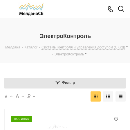
ЭлектроКонтроль
Мелдана
-
Каталог
-
Системы контроля и управления доступом (СКУД)
-
ЭлектроКонтроль
Фильтр
НОВИНКА