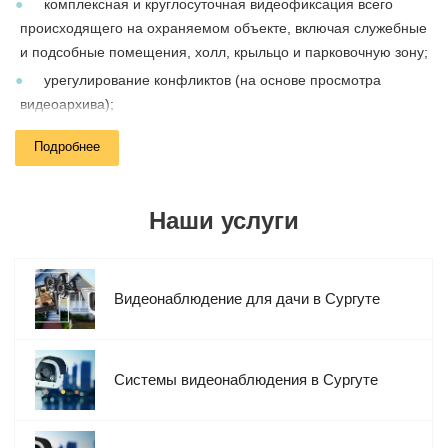
комплексная и круглосуточная видеофиксация всего
происходящего на охраняемом объекте, включая служебные
и подсобные помещения, холл, крыльцо и парковочную зону;
урегулирование конфликтов (на основе просмотра
видеоархива);
формирование доказательной базы на случай судебных и
Подробнее
досудебных разбирательств;
контроль трудовой дисциплина на рабочих объектах;
идентификация автомобильных номеров и распознавание
Наши услуги
лиц;
интеграция с другими охранными системами
(сигнализация, СКУД и т.д.).
Видеонаблюдение для дачи в Сургуте
Компания Мелдана занимается поставками оборудования для
видеонаблюдения, а также установкой и настройкой
готовых
Системы видеонаблюдения в Сургуте
видеокомплектов. Мы сотрудничаем с физическими и
юридическими лицами и принимаем заказы из всех регионов
РФ.