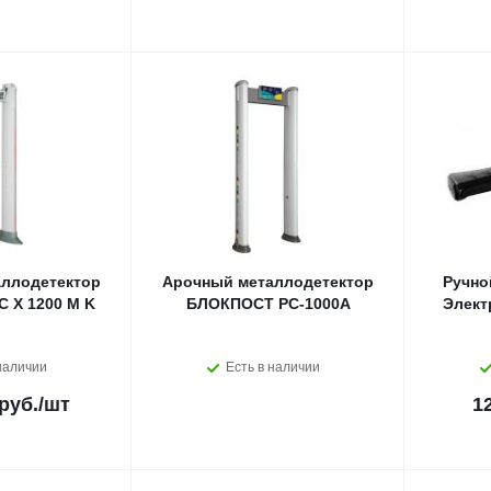
ллодетектор
Арочный металлодетектор
Ручно
 Х 1200 M K
БЛОКПОСТ PC-1000A
Элект
наличии
Есть в наличии
руб.
/шт
1