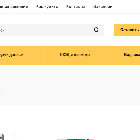
евые решения
Как купить
Контакты
Вакансии
Оставить
дачи данных
СКУД и досмотр
Видеон
ы