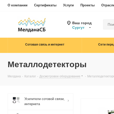
О компании
Сертификаты
Услуги
Проекты
Отрасл
Ваш город
Сургут
Сотовая связь и интернет
Сети пере
Металлодетекторы
Мелдана
-
Каталог
-
Досмотровое оборудование
-
Металлодетектор
Усилители сотовой связи,
интернета