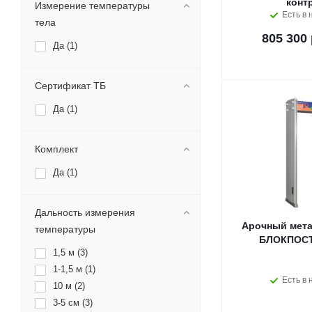
конт
Измерение температуры
Есть в 
тела
805 300 
Да (
1
)
Сертификат ТБ
Да (
1
)
Комплект
Да (
1
)
Дальность измерения
Арочный мета
температуры
БЛОКПОСТ
1,5 м (
3
)
1-1,5 м (
1
)
Есть в 
10 м (
2
)
3-5 см (
3
)