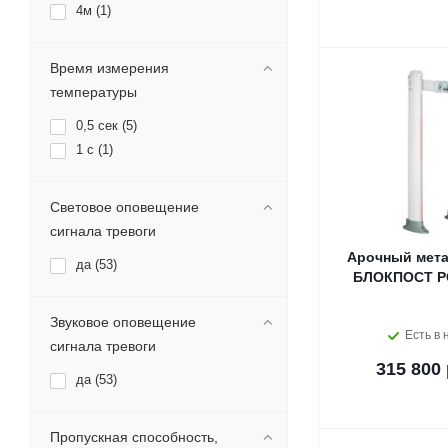
4м (
1
)
Время измерения
температуры
0,5 сек (
5
)
1 с (
1
)
Световое оповещение
сигнала тревоги
Арочный мета
да (
53
)
БЛОКПОСТ РС
Звуковое оповещение
Есть в 
сигнала тревоги
315 800 
да (
53
)
Пропускная способность,