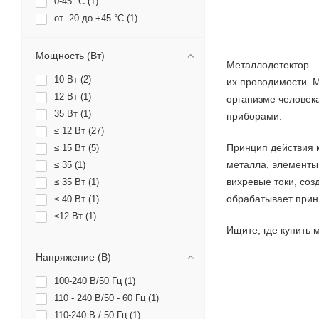
0-45 °С (
1
)
от -20 до +45 °C (
1
)
от -20 до +55 °C (
4
)
от -20 до +60 °C (
6
)
Мощность (Вт)
Металлодетектор –
от -20 до +85 °C (
1
)
10 Вт (
2
)
их проводимости. М
12 Вт (
1
)
организме человек
35 Вт (
1
)
приборами.
≤ 12 Вт (
27
)
Принцип действия 
≤ 15 Вт (
5
)
металла, элементы 
≤ 35 (
1
)
вихревые токи, соз
≤ 35 Вт (
1
)
обрабатывает при
≤ 40 Вт (
1
)
≤12 Вт (
1
)
Ищите, где купить
Напряжение (В)
100-240 В/50 Гц (
1
)
110 - 240 В/50 - 60 Гц (
1
)
110-240 В / 50 Гц (
1
)