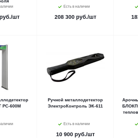
роля
наличии
Есть в наличии
руб.
/шт
208 300 руб.
/шт
18
ллодетектор
Ручной металлодетектор
Арочны
 PC-600М
ЭлектроКонтроль ЭК-611
БЛОКПО
тепло
наличии
Есть в наличии
10 900 руб.
/шт