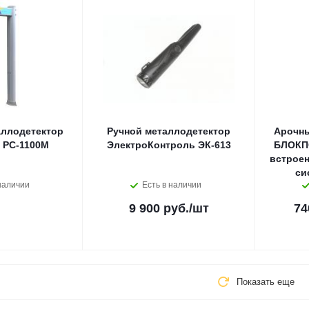
ллодетектор
Ручной металлодетектор
Арочны
РС-1100М
ЭлектроКонтроль ЭК-613
БЛОКПО
встрое
си
наличии
Есть в наличии
9 900 руб.
/шт
74
Показать еще