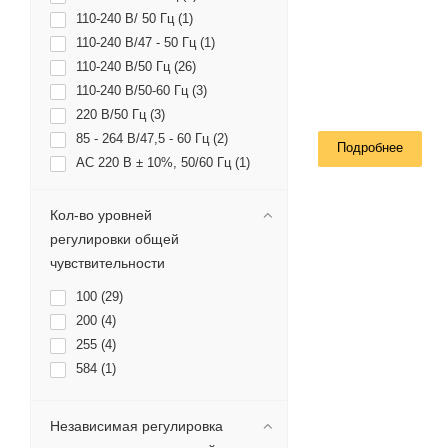
110-240 В/ 50 Гц (
1
)
110-240 В/47 - 50 Гц (
1
)
110-240 В/50 Гц (
26
)
110-240 В/50-60 Гц (
3
)
220 В/50 Гц (
3
)
85 - 264 В/47,5 - 60 Гц (
2
)
Подробнее
AC 220 В ± 10%, 50/60 Гц (
1
)
Кол-во уровней
регулировки общей
чувствительности
100 (
29
)
200 (
4
)
255 (
4
)
584 (
1
)
Независимая регулировка