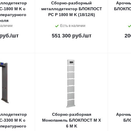
ллодетектор
Сборно-разборный
Арочны
-1800 M K с
металлодетектор БЛОКПОСТ
БЛОКПОС
пературного
PC P 1800 M K (18/12/6)
роля
наличии
Есть в наличии
руб.
/шт
551 300 руб.
/шт
20
ллодетектор
Сборно-разборная
Арочны
-3300 M K с
Монопанель БЛОКПОСТ M X
БЛО
пературного
6 M K