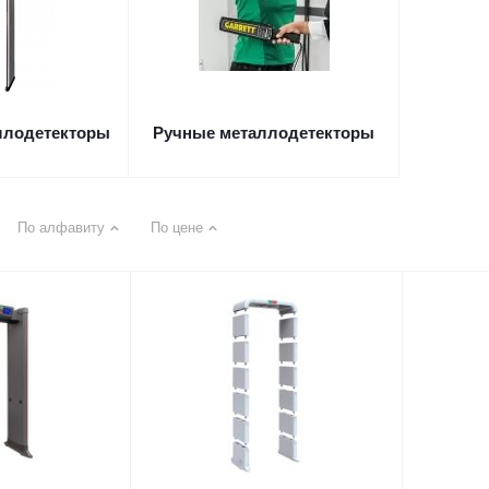
ллодетекторы
Ручные металлодетекторы
По алфавиту
По цене