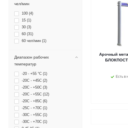
чел/мин
100 (
4
)
15 (
1
)
30 (
3
)
60 (
31
)
60 чел/мин (
1
)
Арочный мета
Диапазон рабочих
БЛОКПОСТ 
температур
-20 - +55 °C (
1
)
Есть в 
-20С - +45С (
2
)
-20С - +50С (
3
)
-20С - +55С (
12
)
-20С - +85С (
6
)
-25С - +70С (
1
)
-30С - +55С (
1
)
-30С - +70С (
1
)