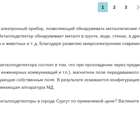
1
2
3
 электронный прибор, позволяющий обнаруживать металлические 
еталлодетектор обнаруживает металл в грунте, воде, стенах, в дре
а и животных и т. д. Благодаря развитию микроэлектроники совр
металлодетектора состоит в том, что при прохождении через пред
инженерных коммуникаций и т.п.), магнитное поле передаваемого 
дающие собственные поля. В результате искажаются конфигурация 
нимающая аппаратура МД.
 металлодетекторы в городе Сургут по приемлемой цене? Взглянит