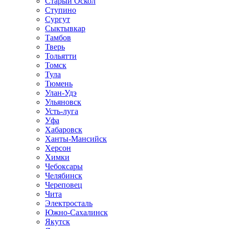
Старый Оскол
Ступино
Сургут
Сыктывкар
Тамбов
Тверь
Тольятти
Томск
Тула
Тюмень
Улан-Удэ
Ульяновск
Усть-луга
Уфа
Хабаровск
Ханты-Мансийск
Херсон
Химки
Чебоксары
Челябинск
Череповец
Чита
Электросталь
Южно-Сахалинск
Якутск