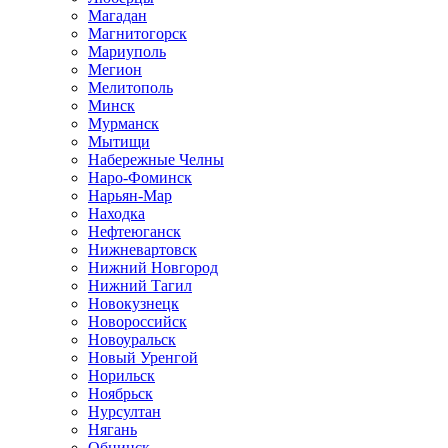
Магадан
Магнитогорск
Мариуполь
Мегион
Мелитополь
Минск
Мурманск
Мытищи
Набережные Челны
Наро-Фоминск
Нарьян-Мар
Находка
Нефтеюганск
Нижневартовск
Нижний Новгород
Нижний Тагил
Новокузнецк
Новороссийск
Новоуральск
Новый Уренгой
Норильск
Ноябрьск
Нурсултан
Нягань
Обнинск