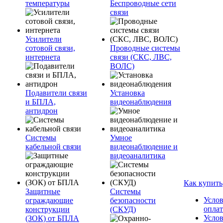
температуры
Беспроводные сети
связи
Усилители
сотовой связи,
Проводные системы
интернета
связи (СКС, ЛВС,
ВОЛС)
Подавители связи
Установка
и БПЛА,
видеонаблюдения
антидрон
Системы
Умное
кабельной связи
видеонаблюдение и
видеоаналитика
Как купить
Защитные
Системы
Усло
ограждающие
безопасности
опла
конструкции
(СКУД)
Усло
(ЗОК) от БПЛА