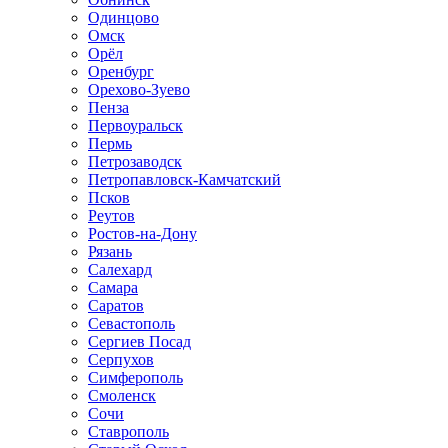
Одинцово
Омск
Орёл
Оренбург
Орехово-Зуево
Пенза
Первоуральск
Пермь
Петрозаводск
Петропавловск-Камчатский
Псков
Реутов
Ростов-на-Дону
Рязань
Салехард
Самара
Саратов
Севастополь
Сергиев Посад
Серпухов
Симферополь
Смоленск
Сочи
Ставрополь