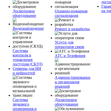
доста
Гара
на то
Досмотровое
Охранно-пожарная
оборудование
сигнализация
Видеонаблюдение
Ремонт и разработка
Услуги для
операторов связи
Системы
контроля и
АТС и Телефония
управления
доступом (СКУД)
Серверы для ИИ
и нейросетей
Администрирование
и организация
решений
Системы
Досмотровое
звукового
оборудование
оповещения и