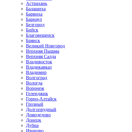
Астрахань
Балашиха
Барвиха
Барнаул
Белгород
Бийск
Благовещенск
Брянск
Великий Новгород
Верхняя Пышма
Верхняя Салда
Владивосток
Владикавказ
Владимир
Волгоград
Вологда
Воронеж
Геленджик
Горно-Алтайск
Грозный
Долгопрудный
Домодедово
Донецк
Дубна
Иваново