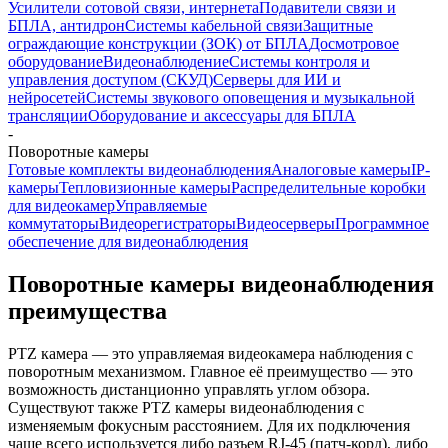
Усилители сотовой связи, интернета
Подавители связи и
БПЛА, антидрон
Системы кабельной связи
Защитные
ограждающие конструкции (ЗОК) от БПЛА
Досмотровое
оборудование
Видеонаблюдение
Системы контроля и
управления доступом (СКУД)
Серверы для ИИ и
нейросетей
Системы звукового оповещения и музыкальной
трансляции
Оборудование и аксессуары для БПЛА
-
Поворотные камеры
Готовые комплекты видеонаблюдения
Аналоговые камеры
IP-
камеры
Тепловизионные камеры
Распределительные коробки
для видеокамер
Управляемые
коммутаторы
Видеорегистраторы
Видеосерверы
Программное
обеспечение для видеонаблюдения
Поворотные камеры видеонаблюдения
преимущества
PTZ камера — это управляемая видеокамера наблюдения с
поворотным механизмом. Главное её преимущество — это
возможность дистанционно управлять углом обзора.
Существуют также PTZ камеры видеонаблюдения с
изменяемым фокусным расстоянием. Для их подключения
чаще всего используется либо разъем RJ-45 (патч-корд), либо