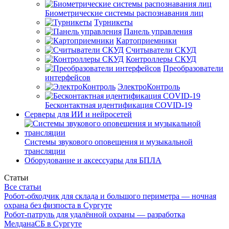
Биометрические системы распознавания лиц
Турникеты
Панель управления
Картоприемники
Считыватели СКУД
Контроллеры СКУД
Преобразователи
интерфейсов
ЭлектроКонтроль
Бесконтактная идентификация COVID-19
Серверы для ИИ и нейросетей
Системы звукового оповещения и музыкальной
трансляции
Оборудование и аксессуары для БПЛА
Статьи
Все статьи
Робот-обходчик для склада и большого периметра — ночная
охрана без физпоста в Сургуте
Робот-патруль для удалённой охраны — разработка
МелданаСБ в Сургуте